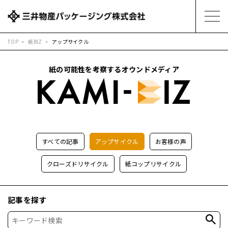
TOP
紙BIZ
アップサイクル
サービス
取扱製品
紙の可能性を考察するオウンドメディア
紙BIZ
会社情報
会社を知る
すべての記事
アップサイクル
お客様の声
クローズドリサイクル
紙コップリサイクル
お問い合わせ
ニュース
資料ダウンロード
記事を探す
セミナー情報
メルマガ登録