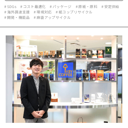
SDGs
コスト最適化
パッケージ
原紙・原料
安定供給
海外調達支援
環境対応
紙コップリサイクル
開発・機能品
麻袋アップサイクル